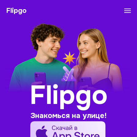
Flipgo
Flipgo
Тарифы
FAQ
Контакты
Скачать
Преимущества
Функции
Режимы
Знакомься на улице!